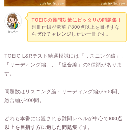
TOEICの難問対策にピッタリの問題集！
別冊付録が豪華で800点以上を目指すな
新人先生
ら
ぜひチャレンジしたい一冊
です。
TOEIC L&Rテスト精選模試には「リスニング編」、
「リーディング編」、「総合編」の3種類がありま
す。
問題数はリスニング編・リーディング編が500問、
総合編が400問。
どれも本番に出題される難問レベルが中心で
800点
以上を目指す方に適した問題集
です。