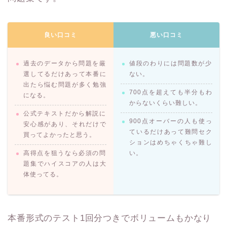
良い口コミ
悪い口コミ
過去のデータから問題を厳
値段のわりには問題数が少
選してるだけあって本番に
ない。
出たら悩む問題が多く勉強
700点を超えても半分もわ
になる。
からないくらい難しい。
公式テキストだから解説に
900点オーバーの人も使っ
安心感があり、それだけで
ているだけあって難問セク
買ってよかったと思う。
ションはめちゃくちゃ難し
高得点を狙うなら必須の問
い。
題集でハイスコアの人は大
体使ってる。
本番形式のテスト1回分つきでボリュームもかなり