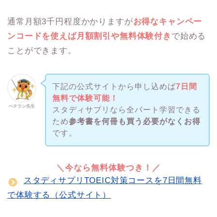
通常月額3千円程度かかりますが
お得なキャンペー
ンコードを使えば月額割引や無料体験付き
で始める
ことができます。
下記の公式サイトから申し込めば
7日間
無料で体験可能！
ベテラン先生
スタディサプリなら全パート学習できる
ため
参考書を何冊も買う必要がなくお得
です。
＼今なら無料体験つき！／
スタディサプリTOEIC対策コースを7日間無料
で体験する（公式サイト）