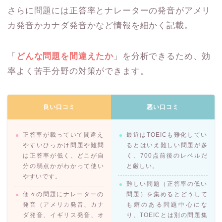
さらに問題には正答率とナレーターの発音がアメリ
カ発音かカナダ発音かなど情報を細かく記載。
「
どんな問題を間違えたか
」を分析できるため、効
率よく苦手分野の対策ができます。
良い口コミ
悪い口コミ
正答率が載っていて間違え
最近はTOEICも難化してい
やすいひっかけ問題や難問
るとはいえ難しい問題が多
は正答率が低く、どこが自
く、700点前後のレベルだ
分の弱点かがわかって使い
と厳しい。
やすいです。
難しい問題（正答率の低い
個々の問題にナレーターの
問題）を集めるとどうして
発音（アメリカ発音、カナ
も癖のある問題中心にな
ダ発音、イギリス発音、オ
り、TOEICとは別の問題集