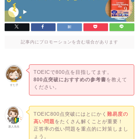
記事内にプロモーションを含む場合があります
TOEICで800点を目指してます。
800点突破におすすめの参考書
を教えて
すた子
ください。
TOEIC800点突破にはとにかく
難易度の
高い問題
をたくさん解くことが重要！
新人先生
正答率の低い問題を重点的に対策しまし
ょう。