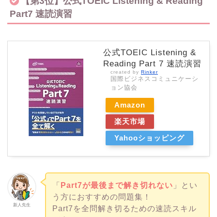
【第3位】公式TOEIC Listening & Reading
Part7 速読演習
公式TOEIC Listening &
Reading Part 7 速読演習
created by
Rinker
国際ビジネスコミュニケーシ
ョン協会
Amazon
楽天市場
Yahooショッピング
「
Part7が最後まで解き切れない
」とい
う方におすすめの問題集！
新人先生
Part7を全問解き切るための速読スキル