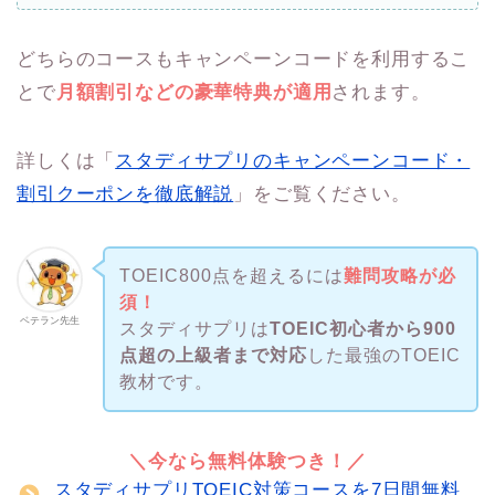
どちらのコースもキャンペーンコードを利用するこ
とで
月額割引などの豪華特典が適用
されます。
詳しくは「
スタディサプリのキャンペーンコード・
割引クーポンを徹底解説
」をご覧ください。
TOEIC800点を超えるには
難問攻略が必
須！
ベテラン先生
スタディサプリは
TOEIC初心者から900
点超の上級者まで対応
した最強のTOEIC
教材です。
＼今なら無料体験つき！／
スタディサプリTOEIC対策コースを7日間無料