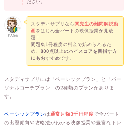
ださい。
スタディサプリなら
関先生の難問解説動
画
をはじめ全パートの映像授業が見放
新人先生
題！
問題集1冊程度の料金で始められるた
め、
800点以上のハイスコアを目指す方
にもおすすめ
です。
スタディサプリには「ベーシックプラン」と「パー
ソナルコーチプラン」の2種類のプランがありま
す。
ベーシックプラン
は
通常月額3千円程度
で全パート
の出題傾向や攻略法がわかる映像授業や豊富なトレ