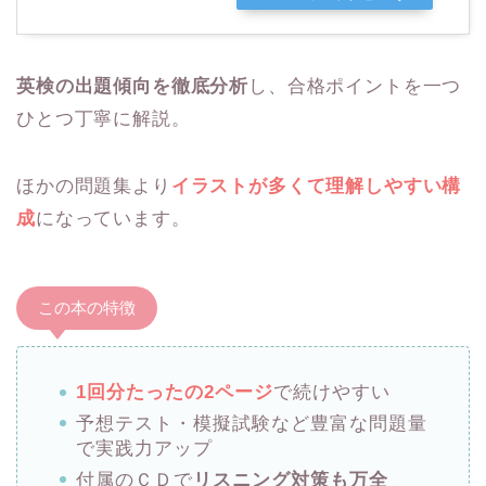
英検の出題傾向を徹底分析
し、合格ポイントを一つ
ひとつ丁寧に解説。
ほかの問題集より
イラストが多くて理解しやすい構
成
になっています。
この本の特徴
1回分たったの2ページ
で続けやすい
予想テスト・模擬試験など豊富な問題量
で実践力アップ
付属のＣＤで
リスニング対策も万全