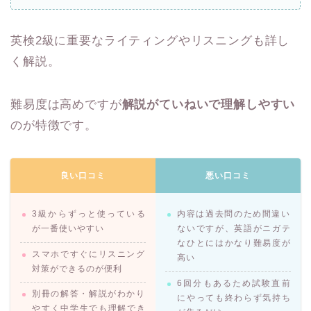
英検2級に重要なライティングやリスニングも詳し
く解説。
難易度は高めですが
解説がていねいで理解しやすい
のが特徴です。
良い口コミ
悪い口コミ
3級からずっと使っている
内容は過去問のため間違い
が一番使いやすい
ないですが、英語がニガテ
なひとにはかなり難易度が
スマホですぐにリスニング
高い
対策ができるのが便利
6回分もあるため試験直前
別冊の解答・解説がわかり
にやっても終わらず気持ち
やすく中学生でも理解でき