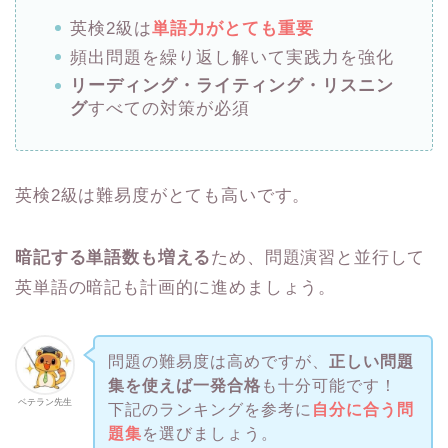
英検2級は
単語力がとても重要
頻出問題を繰り返し解いて実践力を強化
リーディング・ライティング・リスニン
グ
すべての対策が必須
英検2級は難易度がとても高いです。
暗記する単語数も増える
ため、問題演習と並行して
英単語の暗記も計画的に進めましょう。
問題の難易度は高めですが、
正しい問題
集を使えば一発合格
も十分可能です！
ベテラン先生
下記のランキングを参考に
自分に合う問
題集
を選びましょう。