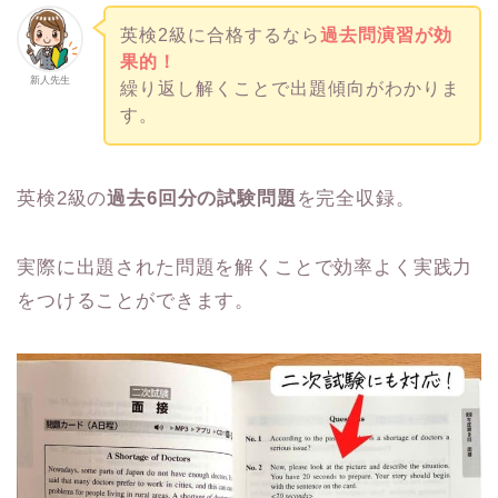
英検2級に合格するなら
過去問演習が効
果的！
新人先生
繰り返し解くことで出題傾向がわかりま
す。
英検2級の
過去6回分の試験問題
を完全収録。
実際に出題された問題を解くことで効率よく実践力
をつけることができます。