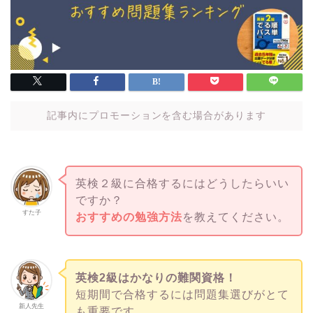
記事内にプロモーションを含む場合があります
英検２級に合格するにはどうしたらいい
ですか？
すた子
おすすめの勉強方法
を教えてください。
英検2級はかなりの難関資格！
短期間で合格するには問題集選びがとて
新人先生
も重要です。