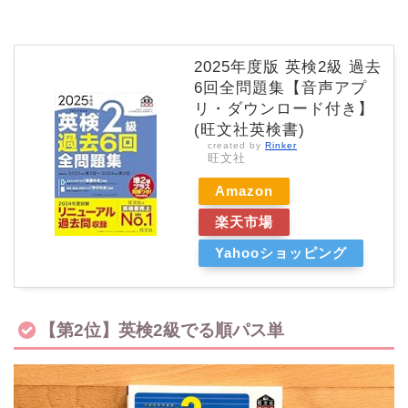
2025年度版 英検2級 過去
6回全問題集【音声アプ
リ・ダウンロード付き】
(旺文社英検書)
created by
Rinker
旺文社
Amazon
楽天市場
Yahooショッピング
【第2位】英検2級でる順パス単