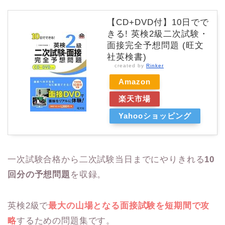
【CD+DVD付】10日でで
きる! 英検2級二次試験・
面接完全予想問題 (旺文
社英検書)
created by
Rinker
Amazon
楽天市場
Yahooショッピング
一次試験合格から二次試験当日までにやりきれる
10
回分の予想問題
を収録。
英検2級で
最大の山場となる面接試験を短期間で攻
略
するための問題集です。