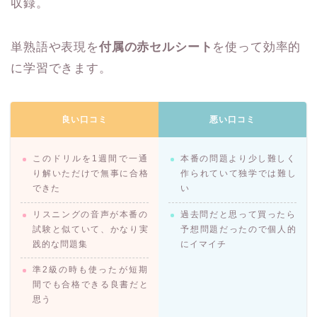
収録。
単熟語や表現を
付属の赤セルシート
を使って効率的
に学習できます。
良い口コミ
悪い口コミ
このドリルを1週間で一通
本番の問題より少し難しく
り解いただけで無事に合格
作られていて独学では難し
できた
い
リスニングの音声が本番の
過去問だと思って買ったら
試験と似ていて、かなり実
予想問題だったので個人的
践的な問題集
にイマイチ
準2級の時も使ったが短期
間でも合格できる良書だと
思う