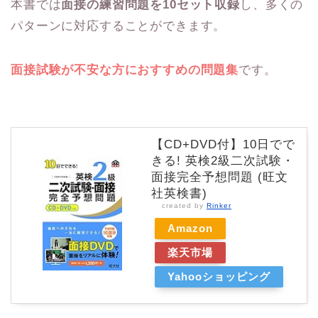
本書では
面接の練習問題を10セット収録
し、多くの
パターンに対応することができます。
面接試験が不安な方におすすめの問題集
です。
【CD+DVD付】10日でで
きる! 英検2級二次試験・
面接完全予想問題 (旺文
社英検書)
created by
Rinker
Amazon
楽天市場
Yahooショッピング