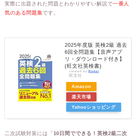
実際に出題された問題とわかりやすい解説で
一番人
気のある問題集
です。
2025年度版 英検2級 過去
6回全問題集【音声アプ
リ・ダウンロード付き】
(旺文社英検書)
created by
Rinker
旺文社
Amazon
楽天市場
Yahooショッピング
二次試験対策には「
10日間でできる！英検2級二次