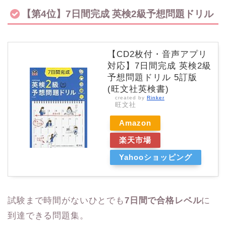
【第4位】7日間完成 英検2級予想問題ドリル
【CD2枚付・音声アプリ
対応】7日間完成 英検2級
予想問題ドリル 5訂版
(旺文社英検書)
created by
Rinker
旺文社
Amazon
楽天市場
Yahooショッピング
試験まで時間がないひとでも
7日間で合格レベル
に
到達できる問題集。