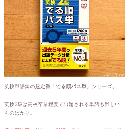
英検単語集の超定番「
でる順パス単
」シリーズ。
英検2級は高校卒業程度で出題される単語も難しい
ものばかり。